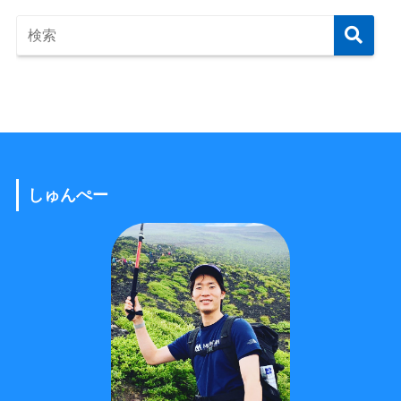
しゅんぺー