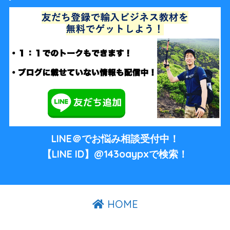
LINE＠でお悩み相談受付中！
【LINE ID】@143oaypxで検索！
HOME