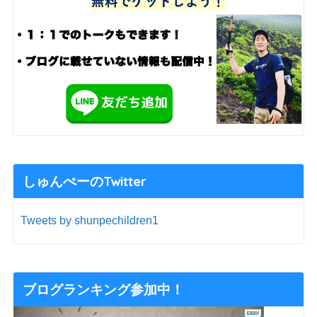
しゅんぺーのTwitter
Tweets by shunpechildren1
ブログランキング参加中！