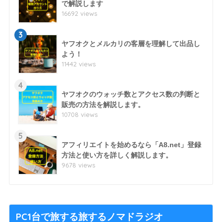
で解説します
16692 views
3
ヤフオクとメルカリの客層を理解して出品し
よう！
11442 views
4
ヤフオクのウォッチ数とアクセス数の判断と
販売の方法を解説します。
10708 views
5
アフィリエイトを始めるなら「A8.net」登録
方法と使い方を詳しく解説します。
9678 views
PC1台で旅する旅するノマドラジオ