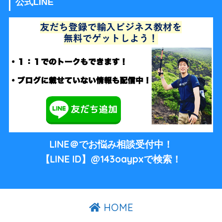
公式LINE
LINE＠でお悩み相談受付中！
【LINE ID】@143oaypxで検索！
HOME