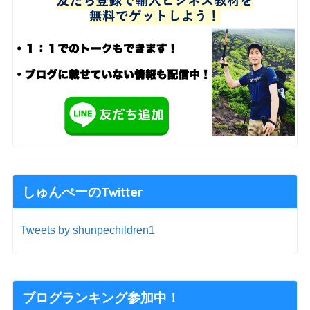
しゅんぺーのTwitter
Tweets by shunpechildren1
ブログランキング参加中！