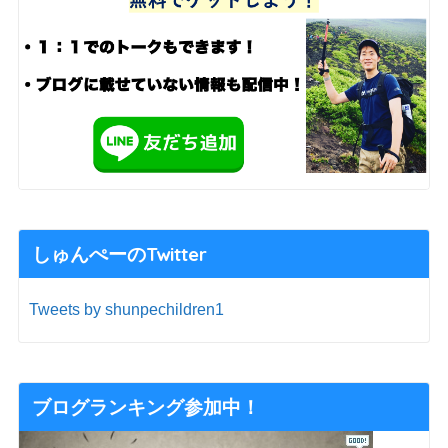
しゅんぺーのTwitter
Tweets by shunpechildren1
ブログランキング参加中！