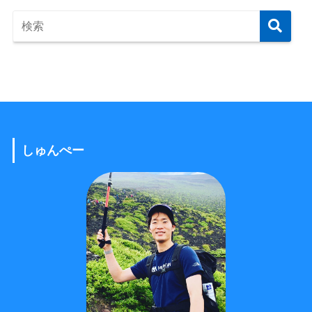
しゅんぺー