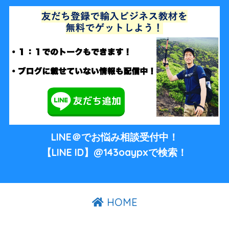
LINE＠でお悩み相談受付中！
【LINE ID】@143oaypxで検索！
HOME