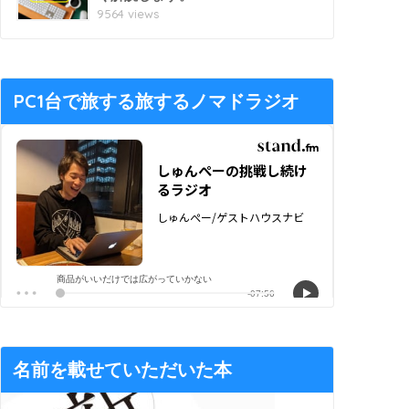
9564 views
PC1台で旅する旅するノマドラジオ
名前を載せていただいた本