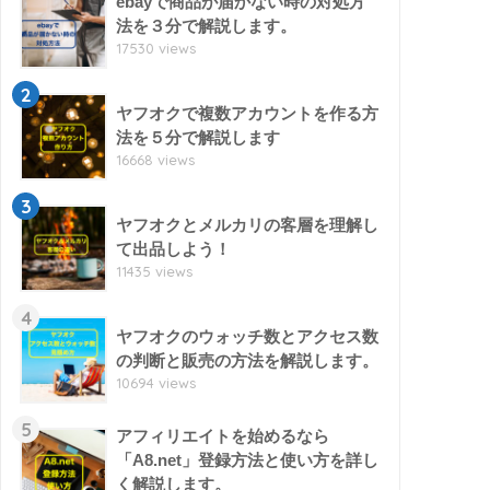
ebayで商品が届かない時の対処方
法を３分で解説します。
17530 views
2
ヤフオクで複数アカウントを作る方
法を５分で解説します
16668 views
3
ヤフオクとメルカリの客層を理解し
て出品しよう！
11435 views
4
ヤフオクのウォッチ数とアクセス数
の判断と販売の方法を解説します。
10694 views
5
アフィリエイトを始めるなら
「A8.net」登録方法と使い方を詳し
く解説します。