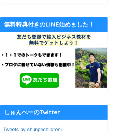
無料特典付きのLINE始めました！
しゅんぺーのTwitter
Tweets by shunpechildren1