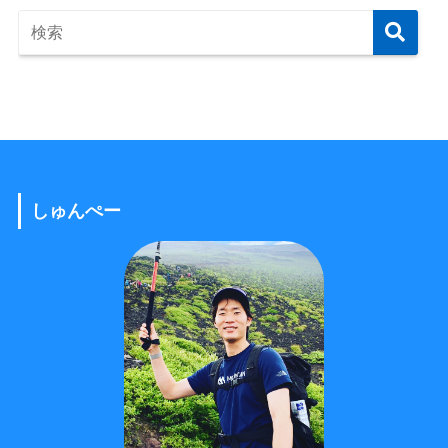
しゅんぺー