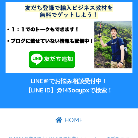
LINE＠でお悩み相談受付中！
【LINE ID】@143oaypxで検索！
HOME