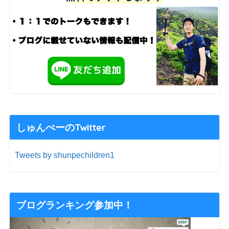
しゅんぺーのTwitter
Tweets by shunpechildren1
ブログランキング参加中！