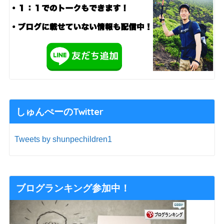
しゅんぺーのTwitter
Tweets by shunpechildren1
ブログランキング参加中！