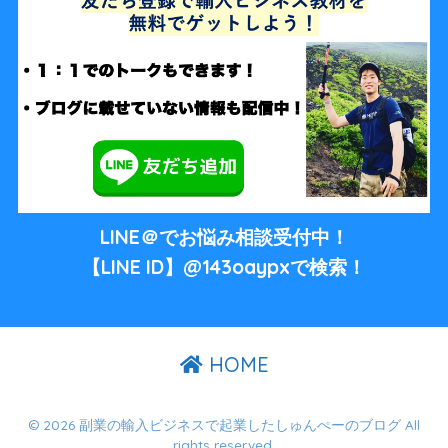
LINE＠でお悩み相談受付中！
【LINE ID】@143oaypxで検索！
HOME
© 2026 副業の輸入ビジネスで起業したしゅんぺーのブログ All
rights reserved.