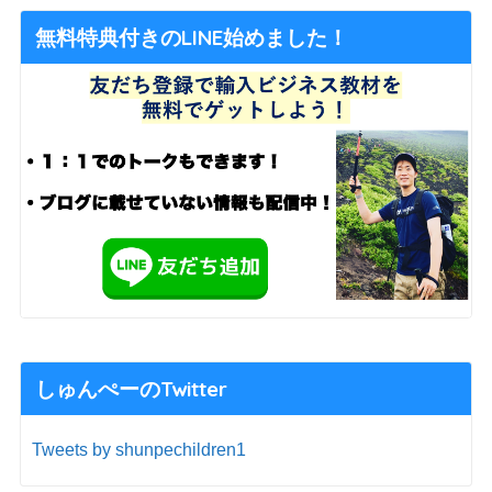
無料特典付きのLINE始めました！
しゅんぺーのTwitter
Tweets by shunpechildren1