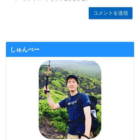
しゅんぺー