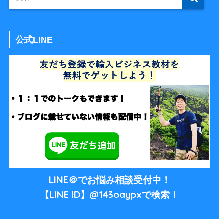
公式LINE
LINE＠でお悩み相談受付中！
【LINE ID】@143oaypxで検索！