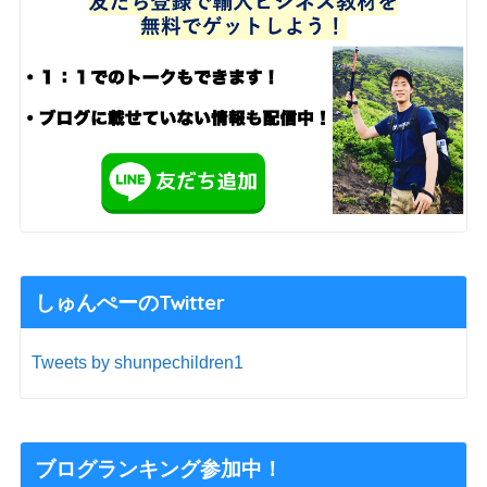
しゅんぺーのTwitter
Tweets by shunpechildren1
ブログランキング参加中！