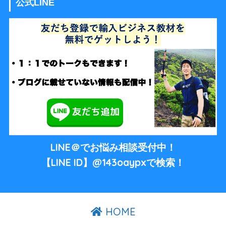
公式LINE
LINE＠でお悩み相談受付中！
【LINE ID】@143oaypxで検索！
HOME