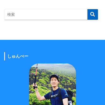
しゅんぺー