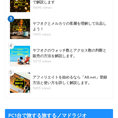
で解説します
16696 views
3
ヤフオクとメルカリの客層を理解して出品し
よう！
11443 views
4
ヤフオクのウォッチ数とアクセス数の判断と
販売の方法を解説します。
10713 views
5
アフィリエイトを始めるなら「A8.net」登録
方法と使い方を詳しく解説します。
9695 views
PC1台で旅する旅するノマドラジオ