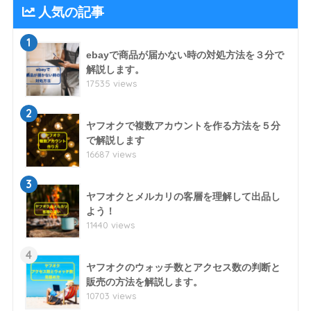
人気の記事
1
ebayで商品が届かない時の対処方法を３分で
解説します。
17535 views
2
ヤフオクで複数アカウントを作る方法を５分
で解説します
16687 views
3
ヤフオクとメルカリの客層を理解して出品し
よう！
11440 views
4
ヤフオクのウォッチ数とアクセス数の判断と
販売の方法を解説します。
10703 views