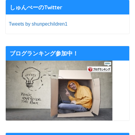
しゅんぺーのTwitter
Tweets by shunpechildren1
ブログランキング参加中！