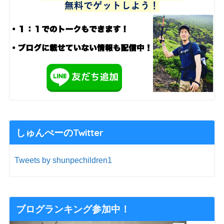
しゅんぺーのTwitter
Tweets by shunpechildren1
ブログランキング参加中！