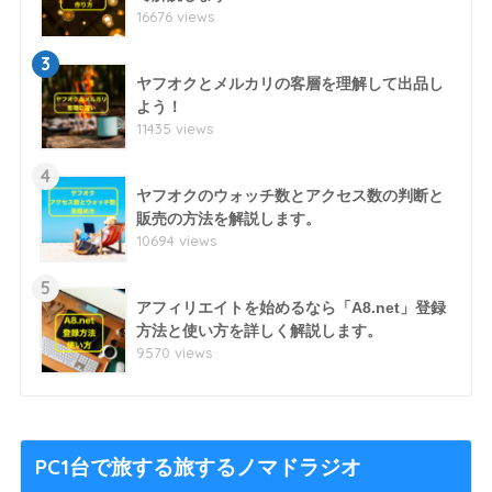
16676 views
3
ヤフオクとメルカリの客層を理解して出品し
よう！
11435 views
4
ヤフオクのウォッチ数とアクセス数の判断と
販売の方法を解説します。
10694 views
5
アフィリエイトを始めるなら「A8.net」登録
方法と使い方を詳しく解説します。
9570 views
PC1台で旅する旅するノマドラジオ