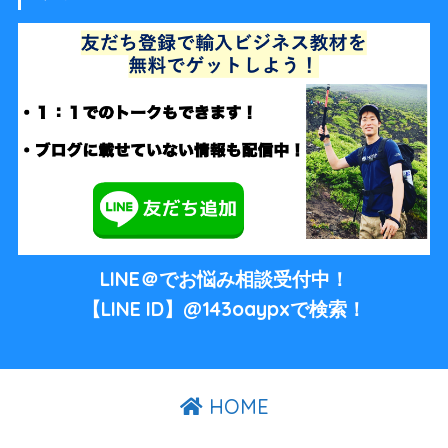
LINE＠でお悩み相談受付中！
【LINE ID】@143oaypxで検索！
HOME