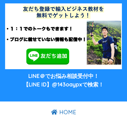
LINE＠でお悩み相談受付中！
【LINE ID】@143oaypxで検索！
HOME