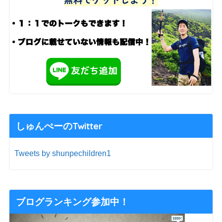
しゅんぺーのTwitter
Tweets by shunpechildren1
ブログランキング参加中！