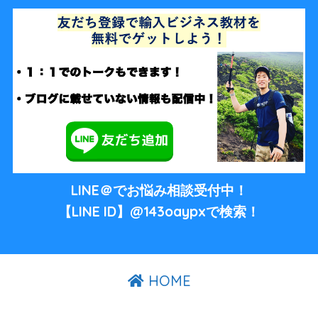
LINE＠でお悩み相談受付中！
【LINE ID】@143oaypxで検索！
HOME