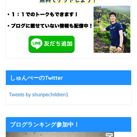
しゅんぺーのTwitter
Tweets by shunpechildren1
ブログランキング参加中！