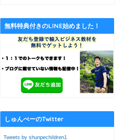
無料特典付きのLINE始めました！
しゅんぺーのTwitter
Tweets by shunpechildren1