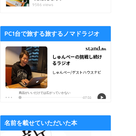
9586 views
PC1台で旅する旅するノマドラジオ
名前を載せていただいた本