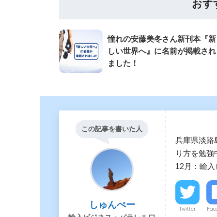
おす
憧れの安藤美冬さん新刊本『新
しい世界へ』に名前が掲載され
ました！
この記事を書いた人
兵庫県淡路
り方を勉強中
12月：輸
しゅんぺー
Twitter
Fac