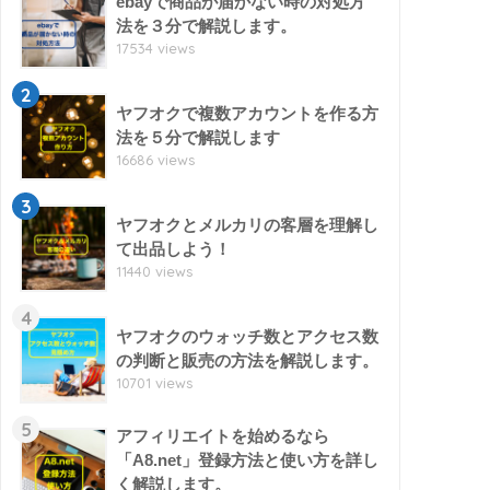
ebayで商品が届かない時の対処方
法を３分で解説します。
17534 views
2
ヤフオクで複数アカウントを作る方
法を５分で解説します
16686 views
3
ヤフオクとメルカリの客層を理解し
て出品しよう！
11440 views
4
ヤフオクのウォッチ数とアクセス数
の判断と販売の方法を解説します。
10701 views
5
アフィリエイトを始めるなら
「A8.net」登録方法と使い方を詳し
く解説します。