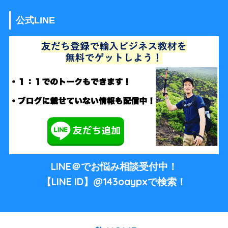
公式LINE
LINE＠でお悩み相談受付中！
【LINE ID】@143oaypxで検索！