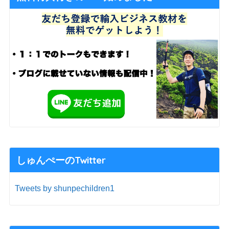
しゅんぺーのTwitter
Tweets by shunpechildren1