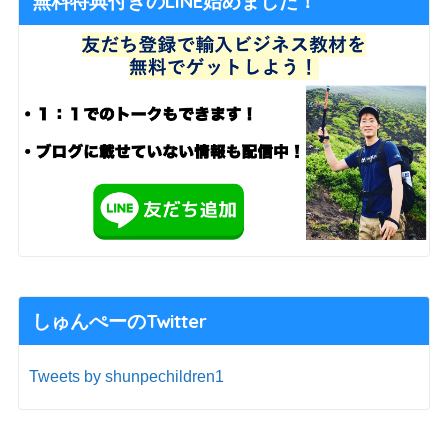
無料特典付きのLINE始めました！
しゅんぺーのTwitter
Tweets by shunpechildren1