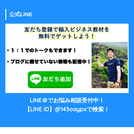
公式LINE
LINE＠でお悩み相談受付中！
【LINE ID】@143oaypxで検索！