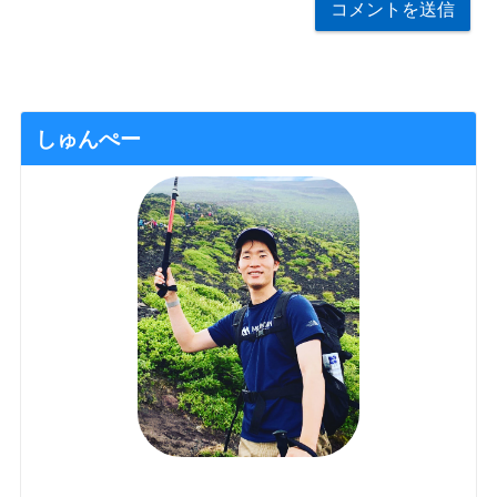
しゅんぺー