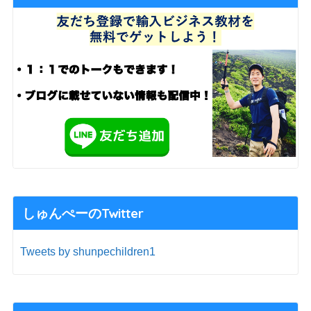
しゅんぺーのTwitter
Tweets by shunpechildren1