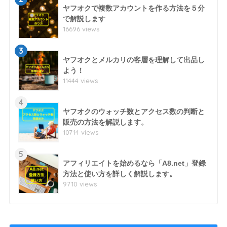
ヤフオクで複数アカウントを作る方法を５分
で解説します
16696 views
3
ヤフオクとメルカリの客層を理解して出品し
よう！
11444 views
4
ヤフオクのウォッチ数とアクセス数の判断と
販売の方法を解説します。
10714 views
5
アフィリエイトを始めるなら「A8.net」登録
方法と使い方を詳しく解説します。
9710 views