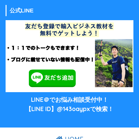
公式LINE
LINE＠でお悩み相談受付中！
【LINE ID】@143oaypxで検索！