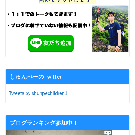
しゅんぺーのTwitter
Tweets by shunpechildren1
ブログランキング参加中！