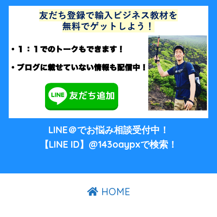
LINE＠でお悩み相談受付中！
【LINE ID】@143oaypxで検索！
HOME