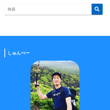
しゅんぺー