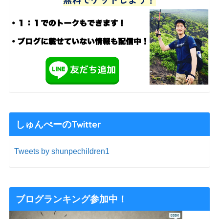
しゅんぺーのTwitter
Tweets by shunpechildren1
ブログランキング参加中！