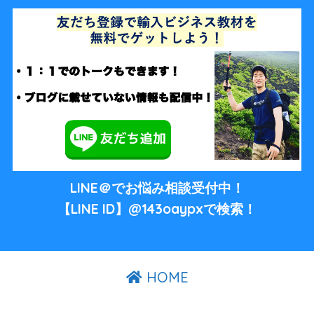
LINE＠でお悩み相談受付中！
【LINE ID】@143oaypxで検索！
HOME