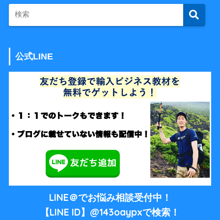
公式LINE
LINE＠でお悩み相談受付中！
【LINE ID】@143oaypxで検索！