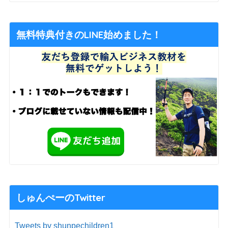
無料特典付きのLINE始めました！
しゅんぺーのTwitter
Tweets by shunpechildren1