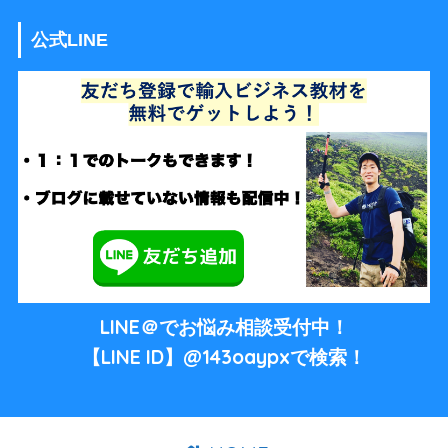
公式LINE
LINE＠でお悩み相談受付中！
【LINE ID】@143oaypxで検索！