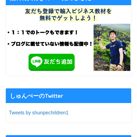
しゅんぺーのTwitter
Tweets by shunpechildren1