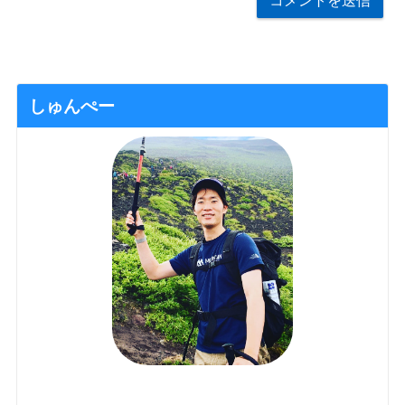
しゅんぺー