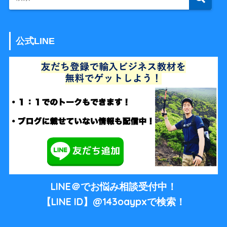
公式LINE
LINE＠でお悩み相談受付中！
【LINE ID】@143oaypxで検索！