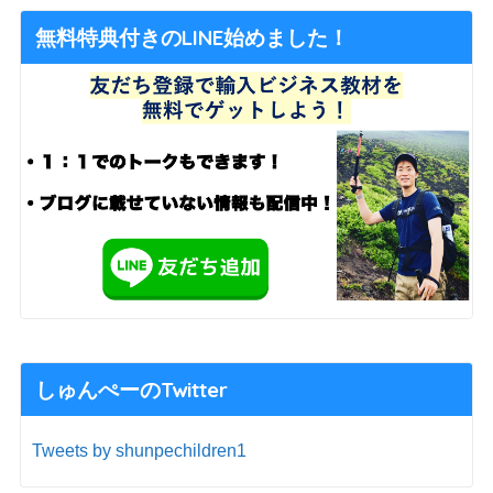
無料特典付きのLINE始めました！
しゅんぺーのTwitter
Tweets by shunpechildren1