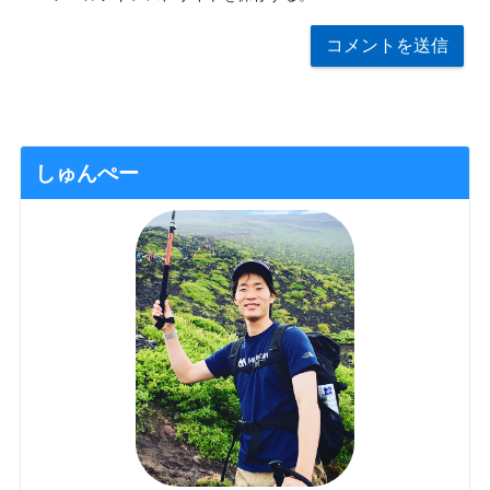
しゅんぺー