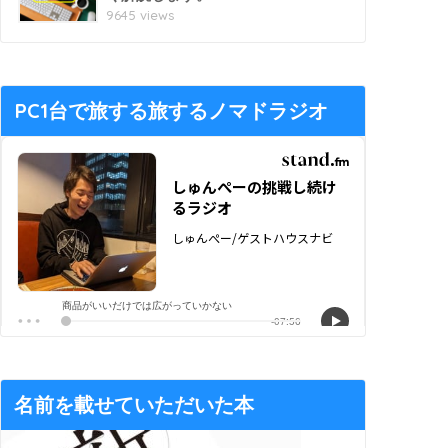
9645 views
PC1台で旅する旅するノマドラジオ
名前を載せていただいた本