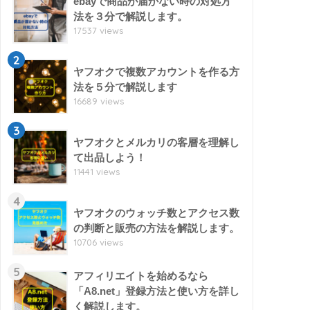
ebayで商品が届かない時の対処方
法を３分で解説します。
17537 views
2
ヤフオクで複数アカウントを作る方
法を５分で解説します
16689 views
3
ヤフオクとメルカリの客層を理解し
て出品しよう！
11441 views
4
ヤフオクのウォッチ数とアクセス数
の判断と販売の方法を解説します。
10706 views
5
アフィリエイトを始めるなら
「A8.net」登録方法と使い方を詳し
く解説します。