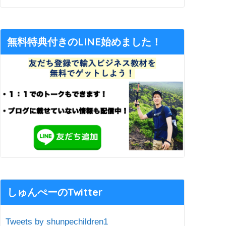
無料特典付きのLINE始めました！
しゅんぺーのTwitter
Tweets by shunpechildren1