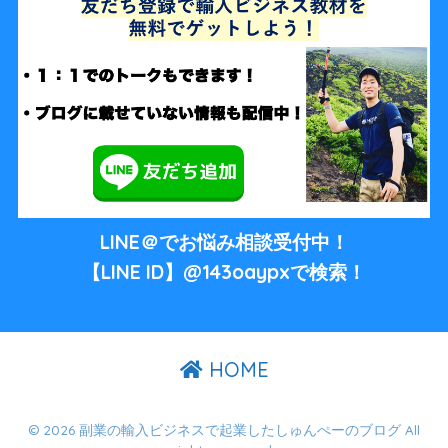
LINE＠でお悩み相談受付中！
【LINE ID】@143oaypxで検索！
HOME
© 2026 副業の輸入ビジネスで起業したしゅんぺーのブログ All