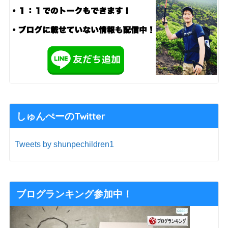
しゅんぺーのTwitter
Tweets by shunpechildren1
ブログランキング参加中！