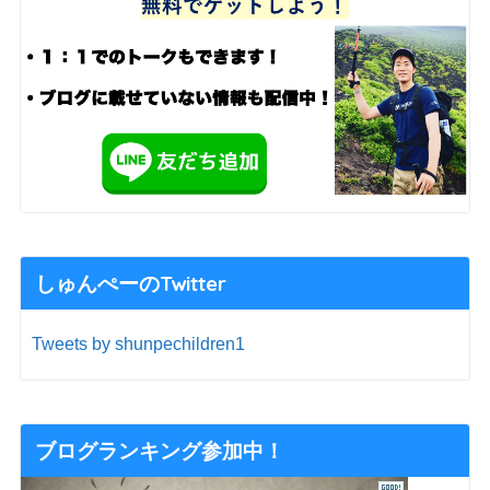
しゅんぺーのTwitter
Tweets by shunpechildren1
ブログランキング参加中！