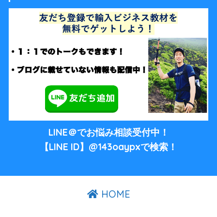
LINE＠でお悩み相談受付中！
【LINE ID】@143oaypxで検索！
HOME