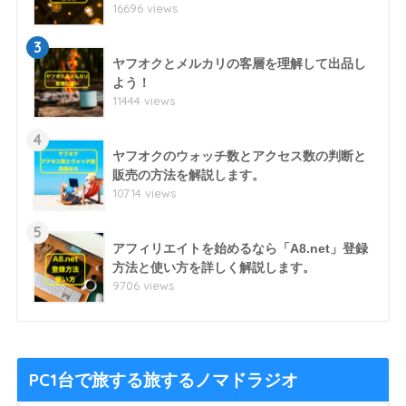
16696 views
3
ヤフオクとメルカリの客層を理解して出品し
よう！
11444 views
4
ヤフオクのウォッチ数とアクセス数の判断と
販売の方法を解説します。
10714 views
5
アフィリエイトを始めるなら「A8.net」登録
方法と使い方を詳しく解説します。
9706 views
PC1台で旅する旅するノマドラジオ