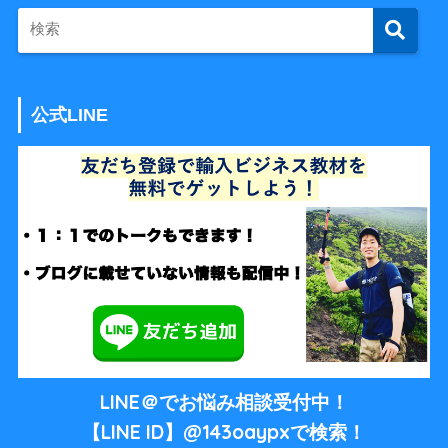
公式LINE
LINE＠でお悩み相談受付中！
【LINE ID】@143oaypxで検索！