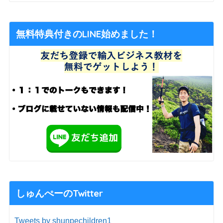
無料特典付きのLINE始めました！
しゅんぺーのTwitter
Tweets by shunpechildren1