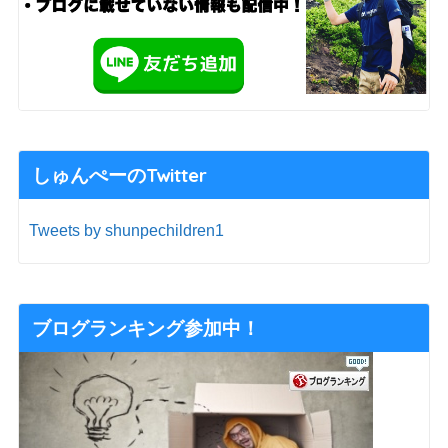
しゅんぺーのTwitter
Tweets by shunpechildren1
ブログランキング参加中！