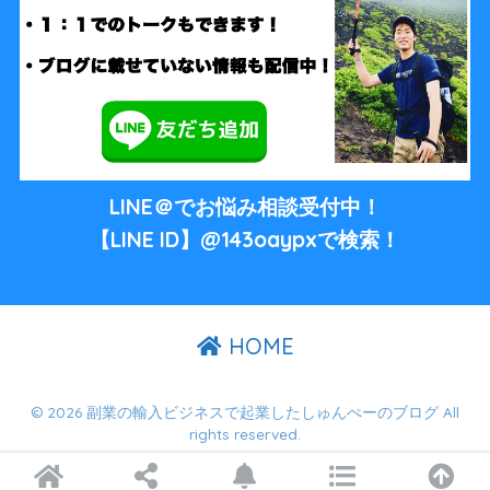
LINE＠でお悩み相談受付中！
【LINE ID】@143oaypxで検索！
HOME
© 2026 副業の輸入ビジネスで起業したしゅんぺーのブログ All
rights reserved.