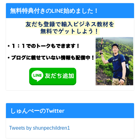
無料特典付きのLINE始めました！
しゅんぺーのTwitter
Tweets by shunpechildren1