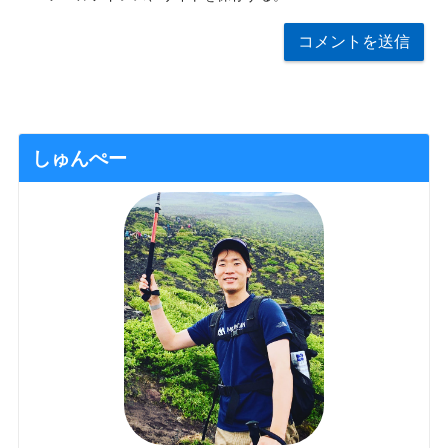
しゅんぺー