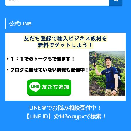
公式LINE
LINE＠でお悩み相談受付中！
【LINE ID】@143oaypxで検索！