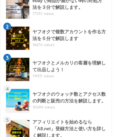
ebayで商品が届かない時の対処方
法を３分で解説します。
17531 views
2
ヤフオクで複数アカウントを作る方
法を５分で解説します
16676 views
3
ヤフオクとメルカリの客層を理解し
て出品しよう！
11435 views
4
ヤフオクのウォッチ数とアクセス数
の判断と販売の方法を解説します。
10694 views
5
アフィリエイトを始めるなら
「A8.net」登録方法と使い方を詳し
く解説します。