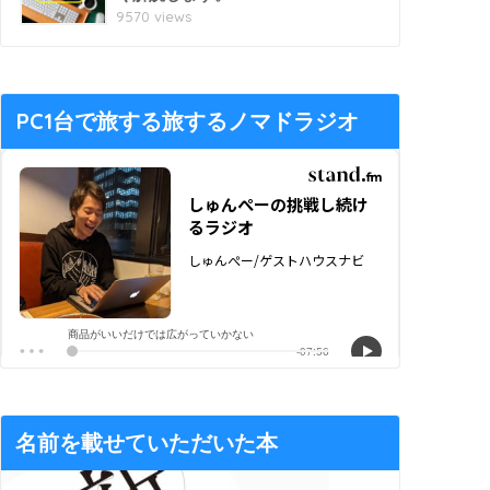
9570 views
PC1台で旅する旅するノマドラジオ
名前を載せていただいた本