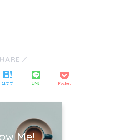
SHARE
LINE
はてブ
Pocket
low Me!