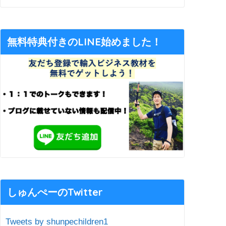
無料特典付きのLINE始めました！
しゅんぺーのTwitter
Tweets by shunpechildren1