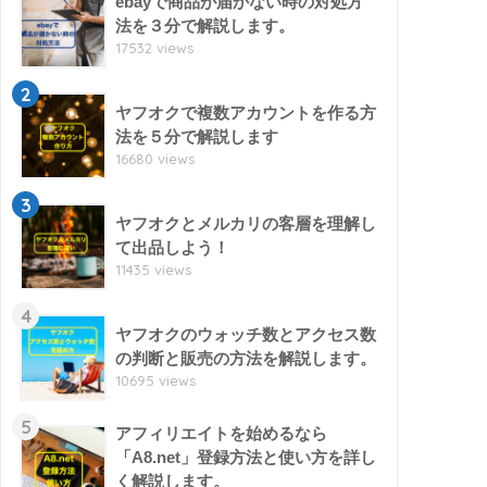
ebayで商品が届かない時の対処方
法を３分で解説します。
17532 views
2
ヤフオクで複数アカウントを作る方
法を５分で解説します
16680 views
3
ヤフオクとメルカリの客層を理解し
て出品しよう！
11435 views
4
ヤフオクのウォッチ数とアクセス数
の判断と販売の方法を解説します。
10695 views
5
アフィリエイトを始めるなら
「A8.net」登録方法と使い方を詳し
く解説します。