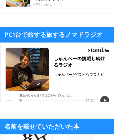
9572 views
PC1台で旅する旅するノマドラジオ
名前を載せていただいた本