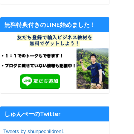
無料特典付きのLINE始めました！
しゅんぺーのTwitter
Tweets by shunpechildren1