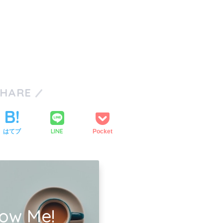
SHARE
LINE
はてブ
Pocket
low Me!