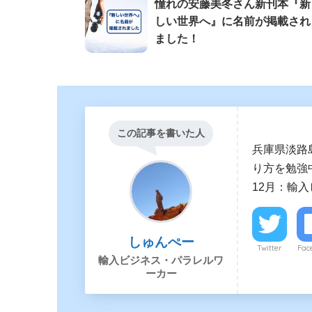
憧れの安藤美冬さん新刊本『新
しい世界へ』に名前が掲載され
ました！
この記事を書いた人
兵庫県淡路
り方を勉強中
12月：輸
しゅんぺー
Twitter
Fac
輸入ビジネス・パラレルワ
ーカー