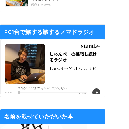
9598 views
PC1台で旅する旅するノマドラジオ
名前を載せていただいた本