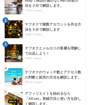
ebayで商品が届かない時の対処方
法を３分で解説します。
17534 views
2
ヤフオクで複数アカウントを作る方
法を５分で解説します
16687 views
3
ヤフオクとメルカリの客層を理解し
て出品しよう！
11440 views
4
ヤフオクのウォッチ数とアクセス数
の判断と販売の方法を解説します。
10703 views
5
アフィリエイトを始めるなら
「A8.net」登録方法と使い方を詳し
く解説します。