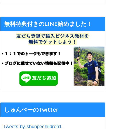
無料特典付きのLINE始めました！
しゅんぺーのTwitter
Tweets by shunpechildren1