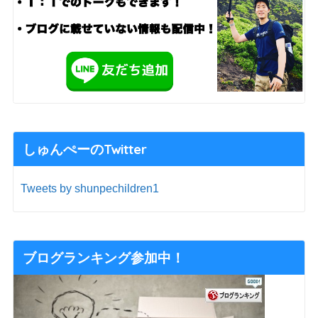
しゅんぺーのTwitter
Tweets by shunpechildren1
ブログランキング参加中！