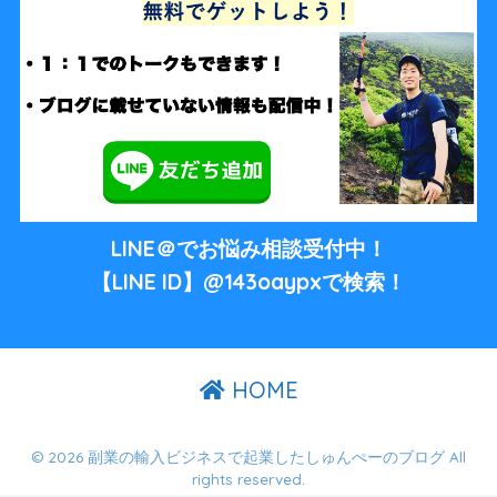
LINE＠でお悩み相談受付中！
【LINE ID】@143oaypxで検索！
HOME
© 2026 副業の輸入ビジネスで起業したしゅんぺーのブログ All
rights reserved.