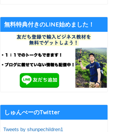
無料特典付きのLINE始めました！
しゅんぺーのTwitter
Tweets by shunpechildren1