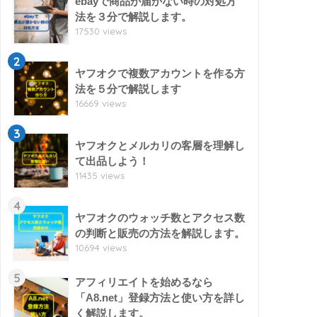
ebayで商品が届かない時の対処方
法を３分で解説します。
17530 views
2
ヤフオクで複数アカウントを作る方
法を５分で解説します
16669 views
3
ヤフオクとメルカリの客層を理解し
て出品しよう！
11435 views
4
ヤフオクのウォッチ数とアクセス数
の判断と販売の方法を解説します。
10694 views
5
アフィリエイトを始めるなら
「A8.net」登録方法と使い方を詳し
く解説します。