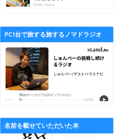
9568 views
PC1台で旅する旅するノマドラジオ
名前を載せていただいた本