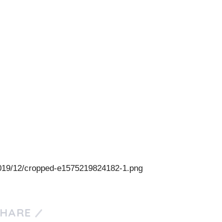
2019/12/cropped-e1575219824182-1.png
SHARE