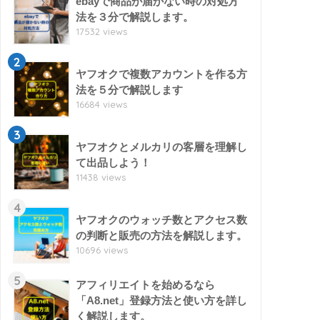
ebayで商品が届かない時の対処方
法を３分で解説します。
17532 views
2
ヤフオクで複数アカウントを作る方
法を５分で解説します
16684 views
3
ヤフオクとメルカリの客層を理解し
て出品しよう！
11438 views
4
ヤフオクのウォッチ数とアクセス数
の判断と販売の方法を解説します。
10696 views
5
アフィリエイトを始めるなら
「A8.net」登録方法と使い方を詳し
く解説します。