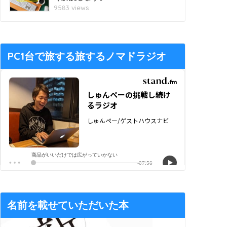
9583 views
PC1台で旅する旅するノマドラジオ
名前を載せていただいた本