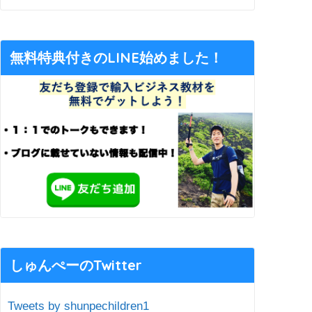
無料特典付きのLINE始めました！
しゅんぺーのTwitter
Tweets by shunpechildren1