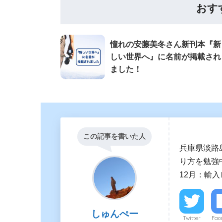
おす
憧れの安藤美冬さん新刊本『新
しい世界へ』に名前が掲載され
ました！
この記事を書いた人
兵庫県淡路
り方を勉強中
12月：輸
しゅんぺー
Twitter
Fac