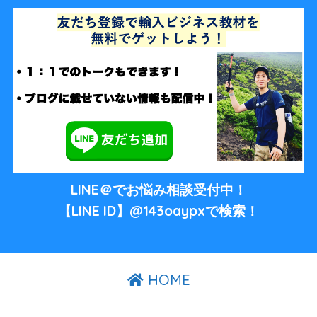
LINE＠でお悩み相談受付中！
【LINE ID】@143oaypxで検索！
HOME