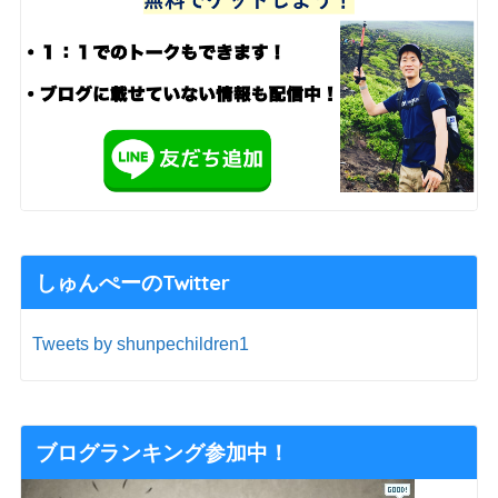
しゅんぺーのTwitter
Tweets by shunpechildren1
ブログランキング参加中！