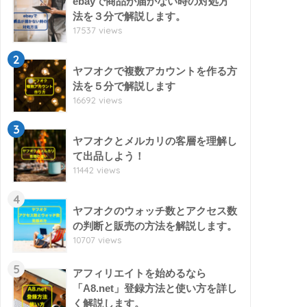
ebayで商品が届かない時の対処方
法を３分で解説します。
17537 views
2
ヤフオクで複数アカウントを作る方
法を５分で解説します
16692 views
3
ヤフオクとメルカリの客層を理解し
て出品しよう！
11442 views
4
ヤフオクのウォッチ数とアクセス数
の判断と販売の方法を解説します。
10707 views
5
アフィリエイトを始めるなら
「A8.net」登録方法と使い方を詳し
く解説します。