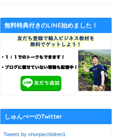
無料特典付きのLINE始めました！
しゅんぺーのTwitter
Tweets by shunpechildren1