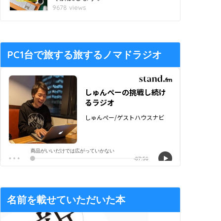
9678 views
PC1台で旅する旅するノマドラジオ
名前を載せていただいた本