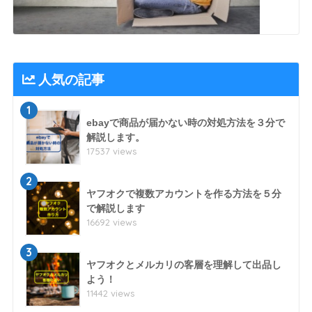
人気の記事
1
ebayで商品が届かない時の対処方法を３分で
解説します。
17537 views
2
ヤフオクで複数アカウントを作る方法を５分
で解説します
16692 views
3
ヤフオクとメルカリの客層を理解して出品し
よう！
11442 views