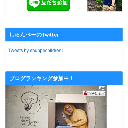
しゅんぺーのTwitter
Tweets by shunpechildren1
ブログランキング参加中！