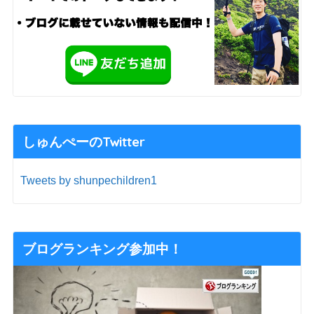
しゅんぺーのTwitter
Tweets by shunpechildren1
ブログランキング参加中！