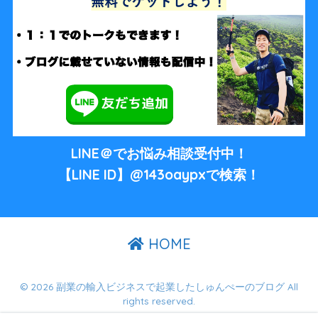
LINE＠でお悩み相談受付中！
【LINE ID】@143oaypxで検索！
HOME
© 2026 副業の輸入ビジネスで起業したしゅんぺーのブログ All
rights reserved.