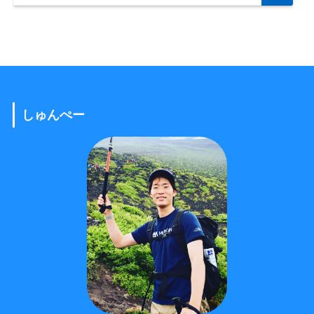
しゅんぺー