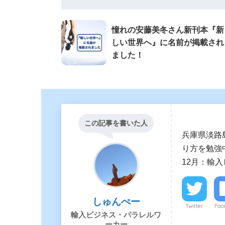
憧れの安藤美冬さん新刊本『新
しい世界へ』に名前が掲載され
ました！
この記事を書いた人
兵庫県淡路
り方を勉強中
12月：輸
しゅんぺー
Twitter
Fac
輸入ビジネス・パラレルワ
ーカー