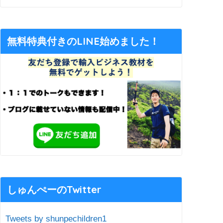
無料特典付きのLINE始めました！
しゅんぺーのTwitter
Tweets by shunpechildren1