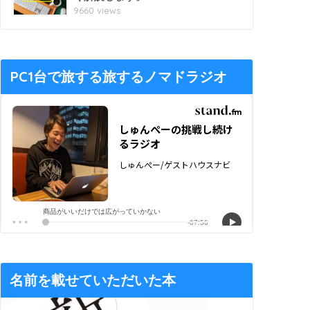
9660 views
PC1台で旅する旅するノマドラジオ
名前を載せていただいた本