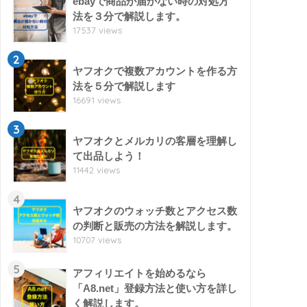
ebayで商品が届かない時の対処方
法を３分で解説します。
17537 views
2
ヤフオクで複数アカウントを作る方
法を５分で解説します
16691 views
3
ヤフオクとメルカリの客層を理解し
て出品しよう！
11442 views
4
ヤフオクのウォッチ数とアクセス数
の判断と販売の方法を解説します。
10707 views
5
アフィリエイトを始めるなら
「A8.net」登録方法と使い方を詳し
く解説します。