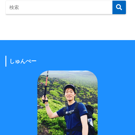
しゅんぺー