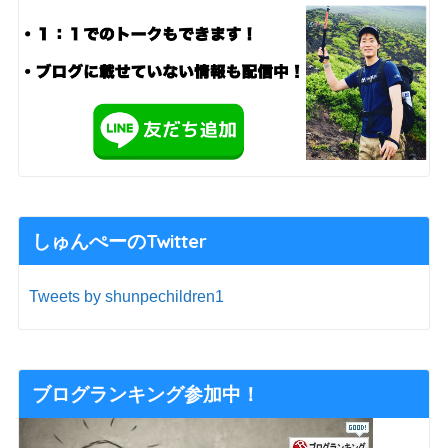
しゅんぺーのTwitter
Tweets by shunpechildren1
ブログランキング参加中！