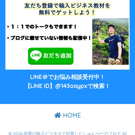
LINE＠でお悩み相談受付中！
【LINE ID】@143oaypxで検索！
HOME
© 2026 副業の輸入ビジネスで起業したしゅんぺーのブログ All