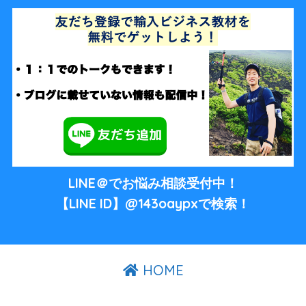
LINE＠でお悩み相談受付中！
【LINE ID】@143oaypxで検索！
HOME