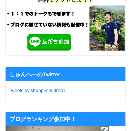
しゅんぺーのTwitter
Tweets by shunpechildren1
ブログランキング参加中！