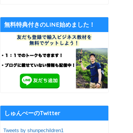
無料特典付きのLINE始めました！
しゅんぺーのTwitter
Tweets by shunpechildren1