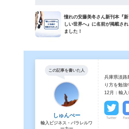
憧れの安藤美冬さん新刊本『新
しい世界へ』に名前が掲載され
ました！
この記事を書いた人
兵庫県淡路
り方を勉強中
12月：輸
しゅんぺー
Twitter
Fac
輸入ビジネス・パラレルワ
ーカー