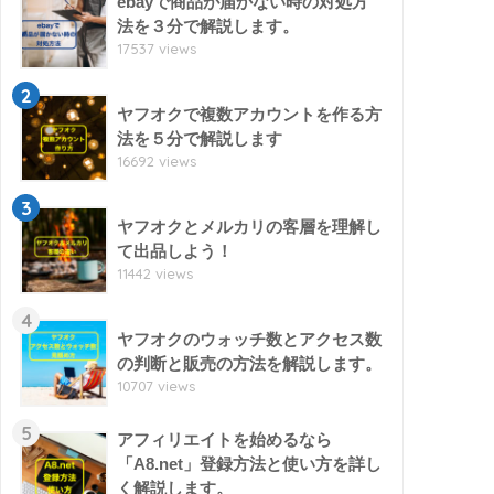
ebayで商品が届かない時の対処方
法を３分で解説します。
17537 views
2
ヤフオクで複数アカウントを作る方
法を５分で解説します
16692 views
3
ヤフオクとメルカリの客層を理解し
て出品しよう！
11442 views
4
ヤフオクのウォッチ数とアクセス数
の判断と販売の方法を解説します。
10707 views
5
アフィリエイトを始めるなら
「A8.net」登録方法と使い方を詳し
く解説します。