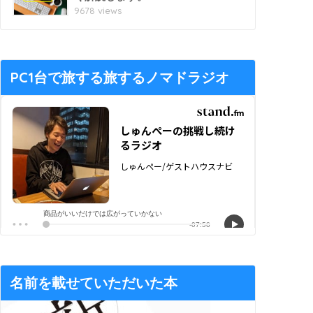
9678 views
PC1台で旅する旅するノマドラジオ
名前を載せていただいた本