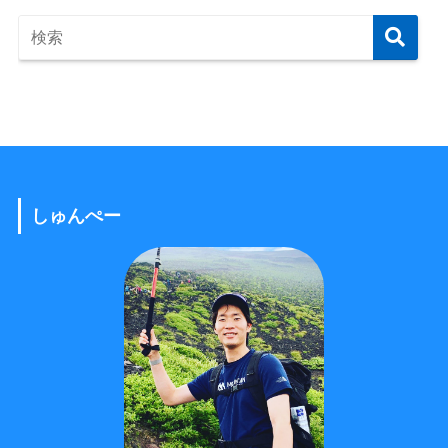
しゅんぺー