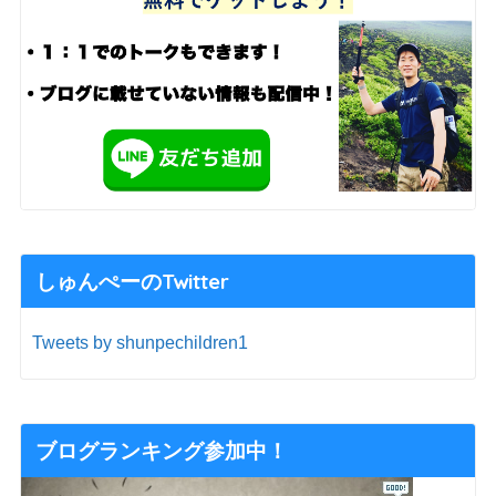
しゅんぺーのTwitter
Tweets by shunpechildren1
ブログランキング参加中！