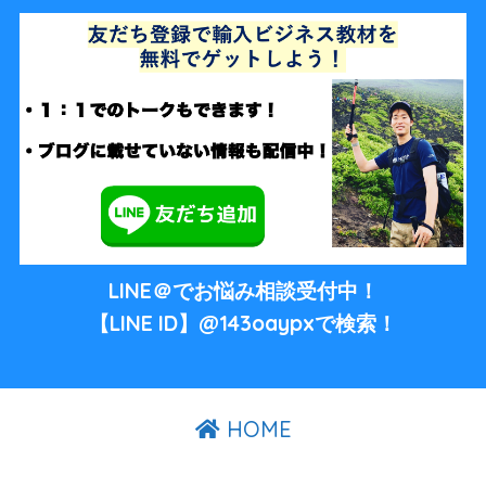
LINE＠でお悩み相談受付中！
【LINE ID】@143oaypxで検索！
HOME