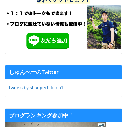
しゅんぺーのTwitter
Tweets by shunpechildren1
ブログランキング参加中！