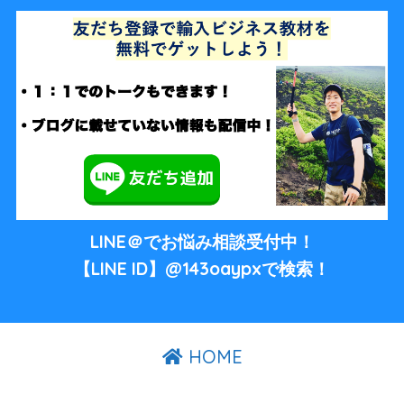
LINE＠でお悩み相談受付中！
【LINE ID】@143oaypxで検索！
HOME