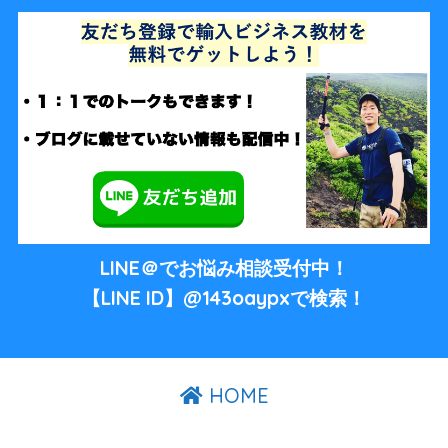
LINE＠でお悩み相談受付中！
【LINE ID】@143oaypxで検索！
HOME