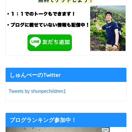
しゅんぺーのTwitter
Tweets by shunpechildren1
ブログランキング参加中！