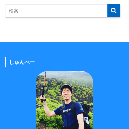
しゅんぺー