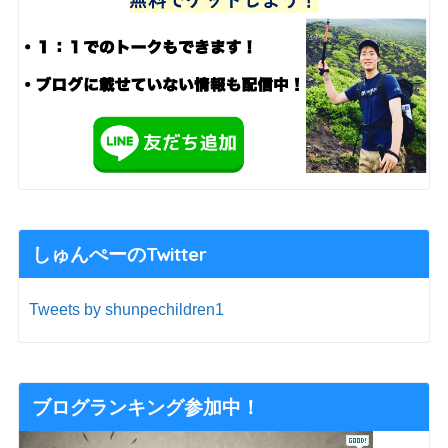
しゅんぺーのTwitter
Tweets by shunpechildren1
ブログランキング参加中！