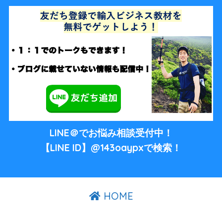
LINE＠でお悩み相談受付中！
【LINE ID】@143oaypxで検索！
HOME