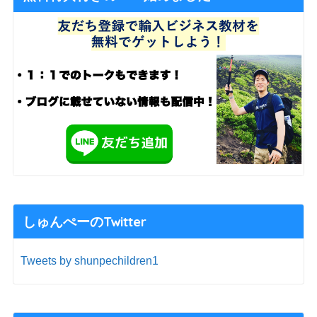
しゅんぺーのTwitter
Tweets by shunpechildren1