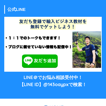
公式LINE
LINE＠でお悩み相談受付中！
【LINE ID】@143oaypxで検索！