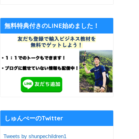
無料特典付きのLINE始めました！
しゅんぺーのTwitter
Tweets by shunpechildren1