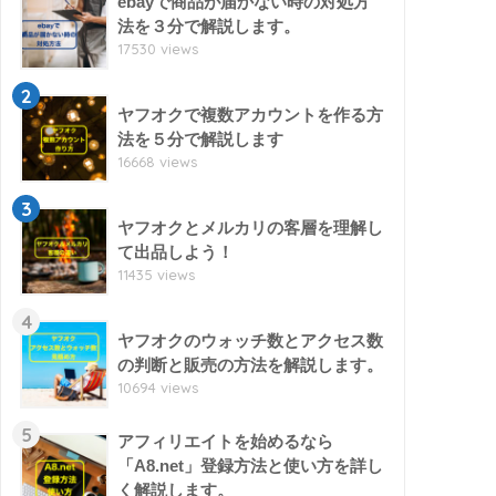
ebayで商品が届かない時の対処方
法を３分で解説します。
17530 views
2
ヤフオクで複数アカウントを作る方
法を５分で解説します
16668 views
3
ヤフオクとメルカリの客層を理解し
て出品しよう！
11435 views
4
ヤフオクのウォッチ数とアクセス数
の判断と販売の方法を解説します。
10694 views
5
アフィリエイトを始めるなら
「A8.net」登録方法と使い方を詳し
く解説します。