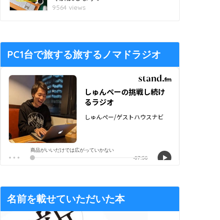
9564 views
PC1台で旅する旅するノマドラジオ
名前を載せていただいた本