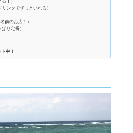
どる！）
（フリードリンクでずっといれる）
）
が良い名前のお店！）
っぱり定番）
ント中！