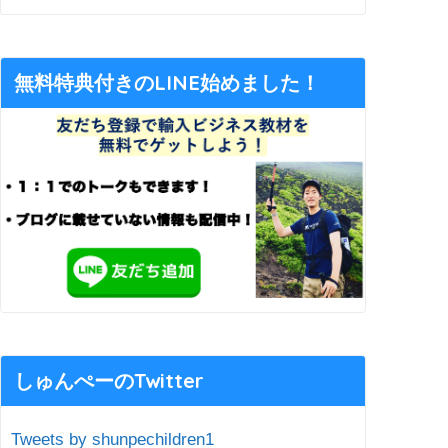
無料特典付きのLINE始めました！
しゅんぺーのTwitter
Tweets by shunpechildren1