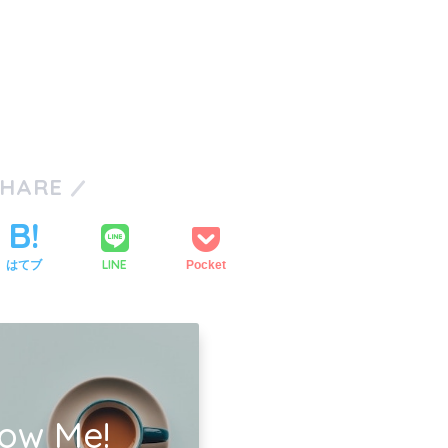
SHARE
LINE
はてブ
Pocket
low Me!