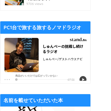
9706 views
PC1台で旅する旅するノマドラジオ
名前を載せていただいた本