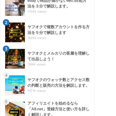
ebayで商品が届かない時の対処方
法を３分で解説します。
17543 views
2
ヤフオクで複数アカウントを作る方
法を５分で解説します
16696 views
3
ヤフオクとメルカリの客層を理解し
て出品しよう！
11444 views
4
ヤフオクのウォッチ数とアクセス数
の判断と販売の方法を解説します。
10714 views
5
アフィリエイトを始めるなら
「A8.net」登録方法と使い方を詳し
く解説します。