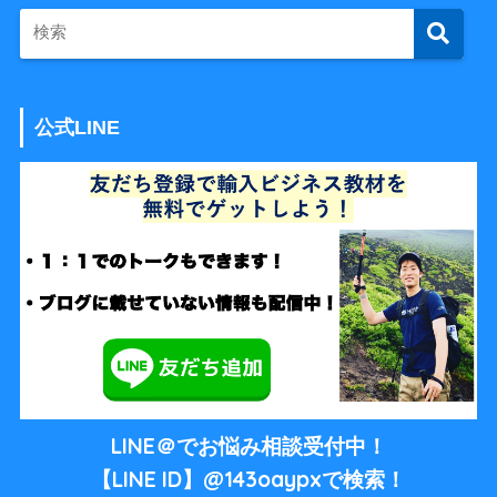
公式LINE
LINE＠でお悩み相談受付中！
【LINE ID】@143oaypxで検索！