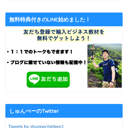
無料特典付きのLINE始めました！
しゅんぺーのTwitter
Tweets by shunpechildren1