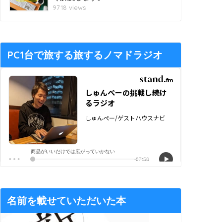
9718 views
PC1台で旅する旅するノマドラジオ
名前を載せていただいた本