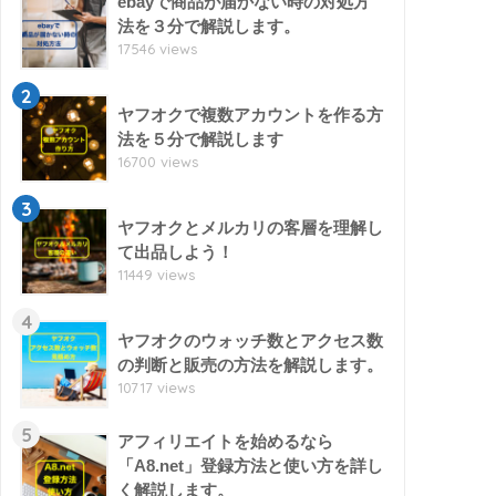
ebayで商品が届かない時の対処方
法を３分で解説します。
17546 views
2
ヤフオクで複数アカウントを作る方
法を５分で解説します
16700 views
3
ヤフオクとメルカリの客層を理解し
て出品しよう！
11449 views
4
ヤフオクのウォッチ数とアクセス数
の判断と販売の方法を解説します。
10717 views
5
アフィリエイトを始めるなら
「A8.net」登録方法と使い方を詳し
く解説します。