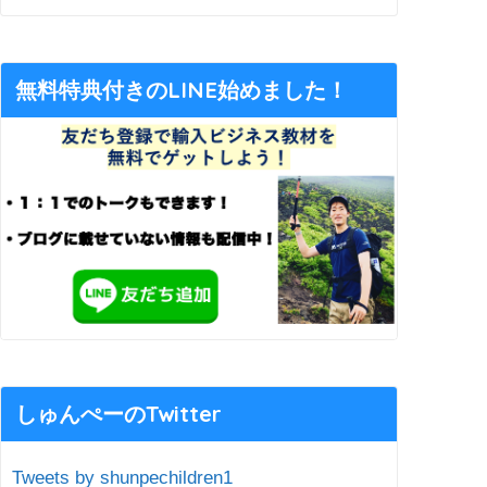
無料特典付きのLINE始めました！
しゅんぺーのTwitter
Tweets by shunpechildren1